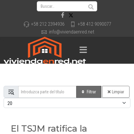
+58 212 2394936
+58 412 9090077
info@viviendaenred.net
Introduzca parte del título
Filtrar
Limpiar
Cantidad a mostrar
El TSJM ratifica la