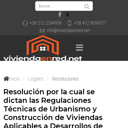
+58 212 2394936
+58 412 9090077
info@viviendaenred.net
Inicio
Legales
Resoluciones
/
/
Resolución por la cual se
dictan las Regulaciones
Técnicas de Urbanismo y
Construcción de Viviendas
Aplicables a Desarrollos de