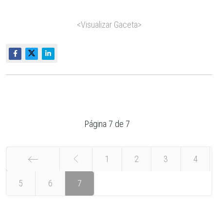
<Visualizar Gaceta>
Página 7 de 7
1
2
3
4
5
Inicio
6
7