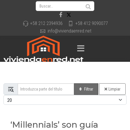
+58 212 2394936
+58 412 9090077
info@viviendaenred.net
Introduzca parte del título
Filtrar
Limpiar
Cantidad a mostrar
‘Millennials’ son guía